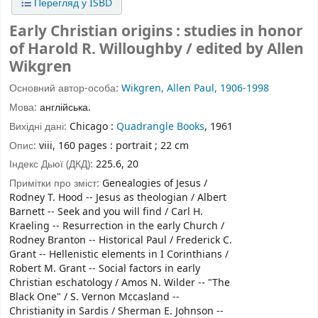
Перегляд у ISBD
Early Christian origins : studies in honor
of Harold R. Willoughby / edited by Allen
Wikgren
Основний автор-особа:
Wikgren, Allen Paul, 1906-1998
Мова:
англійська.
Вихідні дані:
Chicago :
Quadrangle Books
, 1961
Опис:
viii, 160 pages : portrait ; 22 cm
Індекс Дьюї (ДКД):
225.6, 20
Примітки про зміст:
Genealogies of Jesus /
Rodney T. Hood -- Jesus as theologian / Albert
Barnett -- Seek and you will find / Carl H.
Kraeling -- Resurrection in the early Church /
Rodney Branton -- Historical Paul / Frederick C.
Grant -- Hellenistic elements in I Corinthians /
Robert M. Grant -- Social factors in early
Christian eschatology / Amos N. Wilder -- "The
Black One" / S. Vernon Mccasland --
Christianity in Sardis / Sherman E. Johnson --