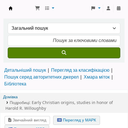
Бібліотека ТХІ › Електронний каталог
Детальніший пошук
Перегляд за класифікацією
Пошук серед авторитетних джерел
Хмара міток
Бібліотека
Домівка
Подробиці:
Early Christian origins
,
studies in honor of
Harold R. Willoughby
Звичайний вигляд
Перегляд у МАРК