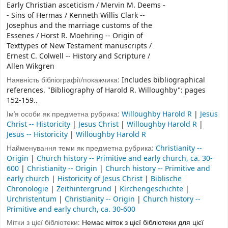
Early Christian asceticism / Mervin M. Deems -
- Sins of Hermas / Kenneth Willis Clark --
Josephus and the marriage customs of the
Essenes / Horst R. Moehring -- Origin of
Texttypes of New Testament manuscripts /
Ernest C. Colwell -- History and Scripture /
Allen Wikgren
Наявність бібліографії/покажчика:
Includes bibliographical
references. "Bibliography of Harold R. Willoughby": pages
152-159..
Ім’я особи як предметна рубрика:
Willoughby Harold R
|
Jesus
Christ -- Historicity
|
Jesus Christ
|
Willoughby Harold R
|
Jesus -- Historicity
|
Willoughby Harold R
Найменування теми як предметна рубрика:
Christianity --
Origin
|
Church history -- Primitive and early church, ca. 30-
600
|
Christianity -- Origin
|
Church history -- Primitive and
early church
|
Historicity of Jesus Christ
|
Biblische
Chronologie
|
Zeithintergrund
|
Kirchengeschichte
|
Urchristentum
|
Christianity -- Origin
|
Church history --
Primitive and early church, ca. 30-600
Мітки з цієї бібліотеки:
Немає міток з цієї бібліотеки для цієї