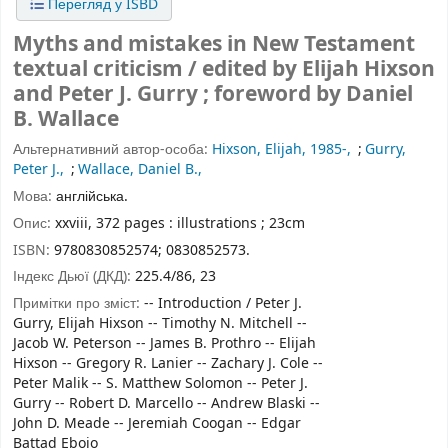
Перегляд у ISBD
Myths and mistakes in New Testament
textual criticism / edited by Elijah Hixson
and Peter J. Gurry ; foreword by Daniel
B. Wallace
Альтернативний автор-особа:
Hixson, Elijah, 1985-,
;
Gurry,
Peter J.,
;
Wallace, Daniel B.,
Мова:
англійська.
Опис:
xxviii, 372 pages : illustrations ; 23cm
ISBN:
9780830852574;
0830852573.
Індекс Дьюї (ДКД):
225.4/86, 23
Примітки про зміст:
-- Introduction / Peter J.
Gurry, Elijah Hixson -- Timothy N. Mitchell --
Jacob W. Peterson -- James B. Prothro -- Elijah
Hixson -- Gregory R. Lanier -- Zachary J. Cole --
Peter Malik -- S. Matthew Solomon -- Peter J.
Gurry -- Robert D. Marcello -- Andrew Blaski --
John D. Meade -- Jeremiah Coogan -- Edgar
Battad Ebojo