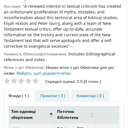
Анотація:
"A renewed interest in textual criticism has created
an unfortunate proliferation of myths, mistakes, and
misinformation about this technical area of biblical studies.
Elijah Hixson and Peter Gurry, along with a team of New
Testament textual critics, offer up-to-date, accurate
information on the history and current state of the New
Testament text that will serve apologists and offer a self-
corrective to evangelical excesses"--.
Наявність бібліографії/покажчика:
Includes bibliographical
references and index..
Мітки з цієї бібліотеки:
Немає міток з цієї бібліотеки для цієї
назви.
Ввійдіть, щоб додавати мітки.
Оцінки зірочками
Середня оцінка: 0.0 (0 голос.)
Фонди
( 1 )
Примітки ( 3 )
Коментарі ( 0 )
Тип одиниці
Поточна
зберігання
бібліотека
Фонди