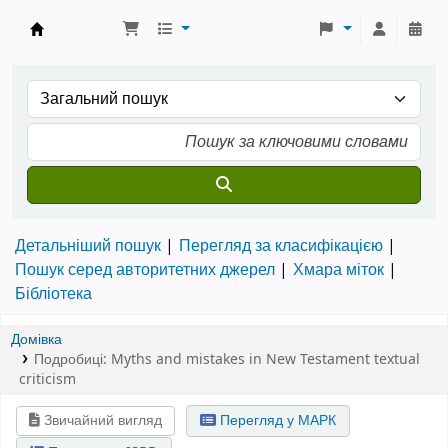
Бібліотека ТХІ › Електронний каталог
Детальніший пошук
Перегляд за класифікацією
Пошук серед авторитетних джерел
Хмара міток
Бібліотека
Домівка
Подробиці:
Myths and mistakes in New Testament textual
criticism
Звичайний вигляд
Перегляд у МАРК