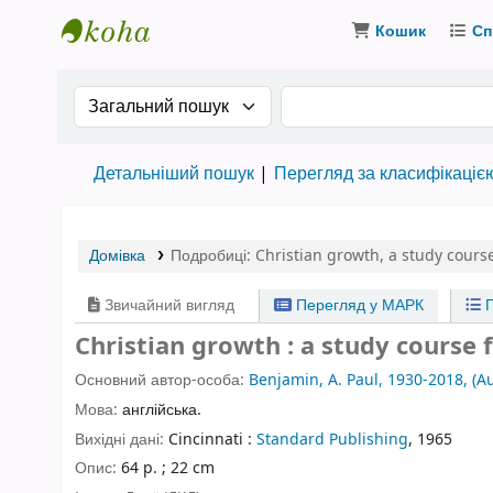
Кошик
Сп
Бібліотека ТХІ › Електронний каталог
Search the catalog by:
Пошук за ключовими
Детальніший пошук
Перегляд за класифікаціє
Домівка
Подробиці:
Christian growth
,
a study cours
Звичайний вигляд
Перегляд у МАРК
П
Christian growth : a study course 
Основний автор-особа:
Benjamin, A. Paul, 1930-2018, (Au
Мова:
англійська.
Вихідні дані:
Cincinnati :
Standard Publishing
, 1965
Опис:
64 p. ; 22 cm