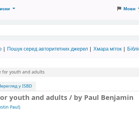
иски
Мови
 словами
ю
Пошук серед авторитетних джерел
Хмара міток
Бібл
e for youth and adults
ерегляд у ISBD
for youth and adults / by Paul Benjamin
stin Paul)