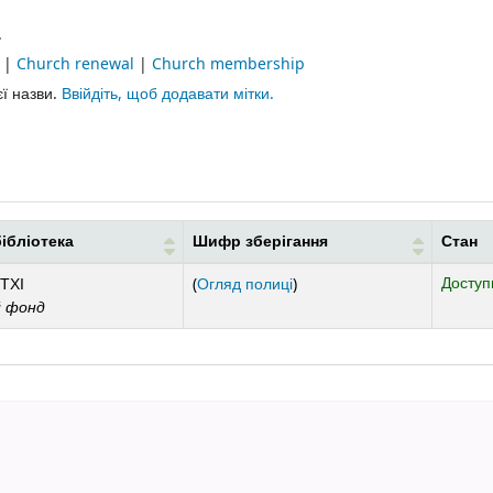
.
e
|
Church renewal
|
Church membership
єї назви.
Ввійдіть, щоб додавати мітки.
ібліотека
Шифр зберігання
Стан
(Відкривається нижче)
Доступ
 ТХІ
(
Огляд полиці
)
й фонд