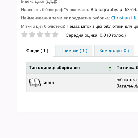
Індекс Дьюї (ДКД):
Наявність бібліографії/покажчика:
Bibliography: p. 63-64.
Найменування теми як предметна рубрика:
Christian lif
Мітки з цієї бібліотеки:
Немає міток з цієї бібліотеки для ці
Оцінки зірочками
Середня оцінка: 0.0 (0 голос.)
Фонди
( 1 )
Примітки ( 1 )
Коментарі ( 0 )
Тип одиниці зберігання
Поточна б
Фонди
Бібліотека
Книги
Загальни