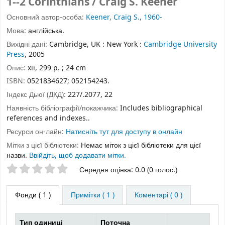
1--2 Corinthians / Craig S. Keener
Основний автор-особа:
Keener, Craig S., 1960-
Мова:
англійська.
Вихідні дані:
Cambridge, UK : New York :
Cambridge University
Press
, 2005
Опис:
xii, 299 p. ; 24 cm
ISBN:
0521834627;
052154243.
Індекс Дьюї (ДКД):
227/.2077, 22
Наявність бібліографії/покажчика:
Includes bibliographical
references and indexes..
Ресурси он-лайн:
Натисніть тут для доступу в онлайн
Мітки з цієї бібліотеки:
Немає міток з цієї бібліотеки для цієї
назви.
Ввійдіть, щоб додавати мітки.
Оцінки зірочками
Середня оцінка: 0.0 (0 голос.)
Фонди
( 1 )
Примітки ( 1 )
Коментарі ( 0 )
Тип одиниці
Поточна