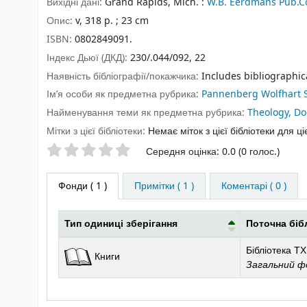
Вихідні дані:
Grand Rapids, Mich. :
W.B. Eerdmans Pub.C
Опис:
v, 318 p. ; 23 cm
ISBN:
0802849091.
Індекс Дьюї (ДКД):
230/.044/092, 22
Наявність бібліографії/покажчика:
Includes bibliographica
Ім’я особи як предметна рубрика:
Pannenberg Wolfhart S
Найменування теми як предметна рубрика:
Theology, Do
Мітки з цієї бібліотеки:
Немає міток з цієї бібліотеки для ці
Оцінки зірочками
Середня оцінка: 0.0 (0 голос.)
Фонди
( 1 )
Примітки ( 1 )
Коментарі ( 0 )
Тип одиниці зберігання
Поточна біб
Фонди
Бібліотека ТХ
Книги
Загальний ф