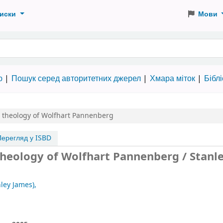
иски
Мови
 словами
ю
Пошук серед авторитетних джерел
Хмара міток
Бібл
c theology of Wolfhart Pannenberg
ерегляд у ISBD
theology of Wolfhart Pannenberg / Stanle
nley James),