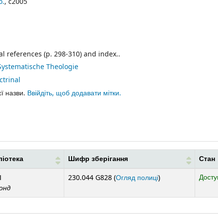
o.
, c2005
l references (p. 298-310) and index..
ystematische Theologie
ctrinal
єї назви.
Ввійдіть, щоб додавати мітки.
ліотека
Шифр зберігання
Стан
(Відкривається ниж
Досту
І
230.044 G828 (
Огляд полиці
)
онд