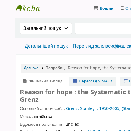
Кошик
Сп
Бібліотека ТХІ › Електронний каталог
Search the catalog by:
Пошук за ключовими
Детальніший пошук
Перегляд за класифікаціє
Домівка
Подробиці:
Reason for hope
,
the Systemati
Звичайний вигляд
Перегляд у МАРК
П
Reason for hope : the Systematic 
Grenz
Основний автор-особа:
Grenz, Stanley J, 1950-2005, (Sta
Мова:
англійська.
Відомості про видання:
2nd ed.