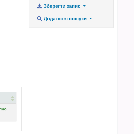
Зберегти запис
Додаткові пошуки
че)
пно