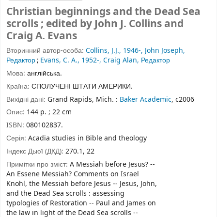
Christian beginnings and the Dead Sea
scrolls ; edited by John J. Collins and
Craig A. Evans
Вторинний автор-особа:
Collins, J.J., 1946-, John Joseph,
Редактор
;
Evans, C. A., 1952-, Craig Alan, Редактор
Мова:
англійська.
Країна:
СПОЛУЧЕНІ ШТАТИ АМЕРИКИ.
Вихідні дані:
Grand Rapids, Mich. :
Baker Academic
, c2006
Опис:
144 p. ; 22 cm
ISBN:
080102837.
Серія:
Acadia studies in Bible and theology
Індекс Дьюї (ДКД):
270.1, 22
Примітки про зміст:
A Messiah before Jesus? --
An Essene Messiah? Comments on Israel
Knohl, the Messiah before Jesus -- Jesus, John,
and the Dead Sea scrolls : assessing
typologies of Restoration -- Paul and James on
the law in light of the Dead Sea scrolls --