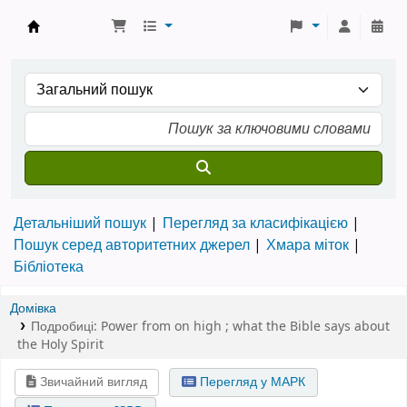
Бібліотека ТХІ › Електронний каталог
Детальніший пошук
Перегляд за класифікацією
Пошук серед авторитетних джерел
Хмара міток
Бібліотека
Домівка
Подробиці:
Power from on high ; what the Bible says about
the Holy Spirit
Звичайний вигляд
Перегляд у МАРК