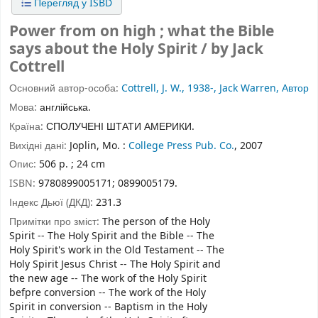
Перегляд у ISBD
Power from on high ; what the Bible
says about the Holy Spirit / by Jack
Cottrell
Основний автор-особа:
Cottrell, J. W., 1938-, Jack Warren, Автор
Мова:
англійська.
Країна:
СПОЛУЧЕНІ ШТАТИ АМЕРИКИ.
Вихідні дані:
Joplin, Mo. :
College Press Pub. Co.
, 2007
Опис:
506 p. ; 24 cm
ISBN:
9780899005171;
0899005179.
Індекс Дьюї (ДКД):
231.3
Примітки про зміст:
The person of the Holy
Spirit -- The Holy Spirit and the Bible -- The
Holy Spirit's work in the Old Testament -- The
Holy Spirit Jesus Christ -- The Holy Spirit and
the new age -- The work of the Holy Spirit
befpre conversion -- The work of the Holy
Spirit in conversion -- Baptism in the Holy