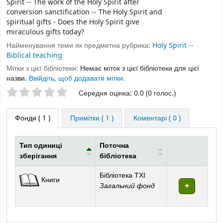
Spirit -- The work of the Holy Spirit after
conversion sanctification -- The Holy Spirit and
spiritual gifts - Does the Holy Spirit give
miraculous gifts today?
Найменування теми як предметна рубрика:
Holy Spirit --
Biblical teaching
Мітки з цієї бібліотеки:
Немає міток з цієї бібліотеки для цієї
назви.
Ввійдіть, щоб додавати мітки.
Оцінки зірочками
Середня оцінка: 0.0 (0 голос.)
Фонди
( 1 )
Примітки ( 1 )
Коментарі ( 0 )
Тип одиниці
Поточна
зберігання
бібліотека
Фонди
Бібліотека ТХІ
Книги
Загальний фонд