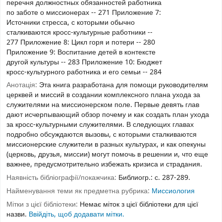
перечня должностных обязанностей работника
по заботе о миссионерах -- 271 Приложение 7:
Источники стресса, с которыми обычно
сталкиваются кросс-культурные работники --
277 Приложение 8: Цикл горя и потери -- 280
Приложение 9: Воспитание детей в контексте
другой культуры -- 283 Приложение 10: Бюджет
кросс-культурного работника и его семьи -- 284
Анотація:
Эта книга разработана для помощи руководителям
церквей и миссий в создании комплексного плана ухода за
служителями на миссионерском поле. Первые девять глав
дают исчерпывающий обзор почему и как создать план ухода
за кросс-культурными служителями. В следующих главах
подробно обсуждаются вызовы, с которыми сталкиваются
миссионерские служители в разных культурах, и как опекуны
(церковь, друзья, миссии) могут помочь в решении и, что еще
важнее, предусмотрительно избежать кризиса и страдания.
Наявність бібліографії/покажчика:
Библиогр.: с. 287-289.
Найменування теми як предметна рубрика:
Миссиология
Мітки з цієї бібліотеки:
Немає міток з цієї бібліотеки для цієї
назви.
Ввійдіть, щоб додавати мітки.