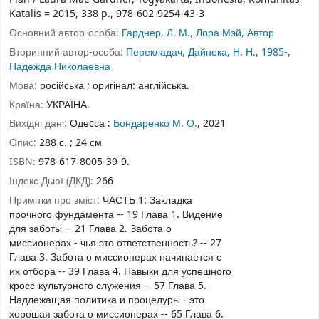
Katalis = 2015, 338 p., 978-602-9254-43-3
Основний автор-особа:
Гарднер, Л. М., Лора Мэй, Автор
Вторинний автор-особа:
Перекладач, Дайнека, Н. Н., 1985-,
Надежда Николаевна
Мова:
російська ; оригінал: англійська.
Країна:
УКРАЇНА.
Вихідні дані:
Одеcса :
Бондаренко М. О.
, 2021
Опис:
288 с. ; 24 см
ISBN:
978-617-8005-39-9.
Індекс Дьюї (ДКД):
266
Примітки про зміст:
ЧАСТЬ 1: Закладка
прочного фундамента -- 19 Глава 1. Видение
для заботы -- 21 Глава 2. Забота о
миссионерах - чья это ответственность? -- 27
Глава 3. Забота о миссионерах начинается с
их отбора -- 39 Глава 4. Навыки для успешного
кросс-культурного служения -- 57 Глава 5.
Надлежащая политика и процедуры - это
хорошая забота о миссионерах -- 65 Глава 6.