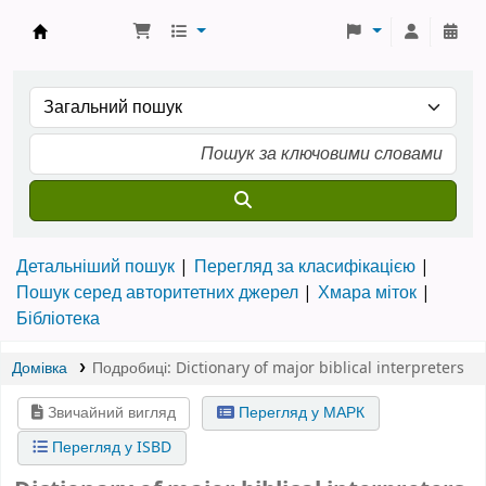
Бібліотека ТХІ › Електронний каталог
Детальніший пошук
Перегляд за класифікацією
Пошук серед авторитетних джерел
Хмара міток
Бібліотека
Домівка
Подробиці:
Dictionary of major biblical interpreters
Звичайний вигляд
Перегляд у МАРК
Перегляд у ISBD