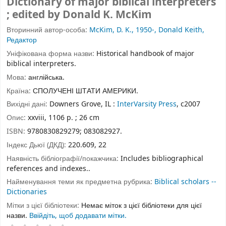
Dictionary of major biblical interpreters
; edited by Donald K. McKim
Вторинний автор-особа:
McKim, D. K., 1950-, Donald Keith,
Редактор
Уніфікована форма назви:
Historical handbook of major
biblical interpreters.
Мова:
англійська.
Країна:
СПОЛУЧЕНІ ШТАТИ АМЕРИКИ.
Вихідні дані:
Downers Grove, IL :
InterVarsity Press
, c2007
Опис:
xxviii, 1106 p. ; 26 cm
ISBN:
9780830829279;
083082927.
Індекс Дьюї (ДКД):
220.609, 22
Наявність бібліографії/покажчика:
Includes bibliographical
references and indexes..
Найменування теми як предметна рубрика:
Biblical scholars --
Dictionaries
Мітки з цієї бібліотеки:
Немає міток з цієї бібліотеки для цієї
назви.
Ввійдіть, щоб додавати мітки.