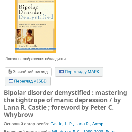
Локальне зображення обкладинки
Звичайний вигляд
Перегляд у МАРК
Перегляд у ISBD
Bipolar disorder demystified : mastering
the tightrope of manic depression / by
Lana R. Castle ; foreword by Peter C.
Whybrow
Основний автор-особа:
Castle, L. R., Lana R., Автор
Вторинний автор-особа:
Whybrow, P. C., 1939-2025, Peter