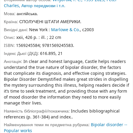
Charles, Автор передмови і т.п.
Мова:
англійська.
Країна:
СПОЛУЧЕНІ ШТАТИ АМЕРИКИ.
Вихідні дані:
New York :
Marlowe & Co.
, c2003
Опис:
xxii, 426 p. : ill. ; 22 cm
ISBN:
1569245584;
9781569245583.
Індекс Дьюї (ДКД):
616.895, 21
Анотація:
In clear and honest language, Castle helps readers
understand the true nature of bipolar disorder, the factors
that complicate its diagnosis, and effective coping strategies.
Bipolar Disorder Demystified makes great strides in dispelling
the mystery surrounding this illness, helping readers decide if
it’s time to seek treatment, and providing those with any form
of mood disorder the information they need to more easily
manage their lives.
Наявність бібліографії/покажчика:
Includes bibliographical
references (p. 361-384) and index..
Найменування теми як предметна рубрика:
Bipolar disorder --
Popular works