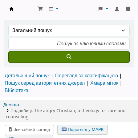
Бібліотека ТХІ › Електронний каталог
Детальніший пошук
Перегляд за класифікацією
Пошук серед авторитетних джерел
Хмара міток
Бібліотека
Домівка
Подробиці:
The angry Christian
,
a theology for care and
counseling
Звичайний вигляд
Перегляд у МАРК