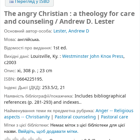
Перегляд у ISBD
The angry Christian : a theology for care
and counseling / Andrew D. Lester
Основний автор-особа:
Lester, Andrew D
Мова:
англійська.
Відомості про видання:
1st ed.
Вихідні дані:
Louisville, Ky. :
Westminster John Knox Press
,
c2003
Опис:
xi, 308 p. ; 23 cm
ISBN:
0664225195.
Індекс Дьюї (ДКД):
253.5/2, 21
Наявність бібліографії/покажчика:
Includes bibliographical
references (p. 281-293) and indexes..
Найменування теми як предметна рубрика:
Anger -- Religious
aspects -- Christianity
|
Pastoral counseling
|
Pastoral care
Мітки з цієї бібліотеки:
Немає міток з цієї бібліотеки для цієї
назви.
Ввійдіть, щоб додавати мітки.