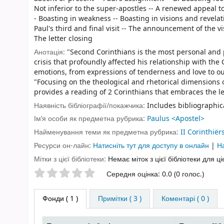
Not inferior to the super-apostles -- A renewed appeal to 
- Boasting in weakness -- Boasting in visions and revelati
Paul's third and final visit -- The announcement of the vis
The letter closing
Анотація:
"Second Corinthians is the most personal and p
crisis that profoundly affected his relationship with the 
emotions, from expressions of tenderness and love to o
"Focusing on the theological and rhetorical dimensions of 
provides a reading of 2 Corinthians that embraces the lette
Наявність бібліографії/покажчика:
Includes bibliographica
Ім’я особи як предметна рубрика:
Paulus <Apostel>
Найменування теми як предметна рубрика:
II Corinthiër
Ресурси он-лайн:
Натисніть тут для доступу в онлайн
|
На
Мітки з цієї бібліотеки:
Немає міток з цієї бібліотеки для ці
Оцінки зірочками
Середня оцінка: 0.0 (0 голос.)
Фонди
( 1 )
Примітки ( 3 )
Коментарі ( 0 )