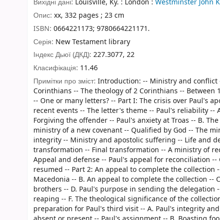
Вихідні дані:
Louisville, Ky. : London :
Westminster John 
Опис:
xx, 332 pages ; 23 cm
ISBN:
0664221173;
9780664221171.
Серія:
New Testament library
Індекс Дьюї (ДКД):
227.3077, 22
Класифікація:
11.46
Примітки про зміст:
Introduction: -- Ministry and conflic
Corinthians -- The theology of 2 Corinthians -- Between 
-- One or many letters? -- Part I: The crisis over Paul's apo
recent events -- The letter's theme -- Paul's reliability -
Forgiving the offender -- Paul's anxiety at Troas -- B. The 
ministry of a new covenant -- Qualified by God -- The min
integrity -- Ministry and apostolic suffering -- Life and d
transformation -- Final transformation -- A ministry of re
Appeal and defense -- Paul's appeal for reconciliation -- 
resumed -- Part 2: An appeal to complete the collection -
Macedonia -- B. An appeal to complete the collection --
brothers -- D. Paul's purpose in sending the delegation 
reaping -- F. The theological significance of the collecti
preparation for Paul's third visit -- A. Paul's integrity 
absent or present -- Paul's assignment -- B. Boasting fooli