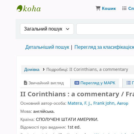
Кошик
Сп
Бібліотека ТХІ › Електронний каталог
Search the catalog by:
Пошук за ключовими
Детальніший пошук
Перегляд за класифікаціє
Домівка
Подробиці:
II Corinthians
,
a commentary
Звичайний вигляд
Перегляд у МАРК
П
II Corinthians : a commentary / Fr
Основний автор-особа:
Matera, F. J., Frank John, Автор
Мова:
англійська.
Країна:
СПОЛУЧЕНІ ШТАТИ АМЕРИКИ.
Відомості про видання:
1st ed.