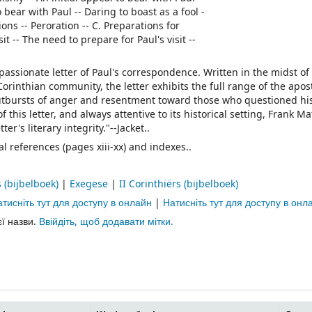
bear with Paul -- Daring to boast as a fool -
ons -- Peroration -- C. Preparations for
it -- The need to prepare for Paul's visit --
assionate letter of Paul's correspondence. Written in the midst of
Corinthian community, the letter exhibits the full range of the apost
utbursts of anger and resentment toward those who questioned his
this letter, and always attentive to its historical setting, Frank Ma
r's literary integrity."--Jacket..
l references (pages xiii-xx) and indexes..
s (bijbelboek)
|
Exegese
|
II Corinthiërs (bijbelboek)
тисніть тут для доступу в онлайн
|
Натисніть тут для доступу в онл
єї назви.
Ввійдіть, щоб додавати мітки.