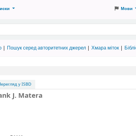
иски
Мови
 словами
ю
Пошук серед авторитетних джерел
Хмара міток
Бібл
ерегляд у ISBD
ank J. Matera