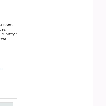
 a severe
le's
 ministry."
tera
айн