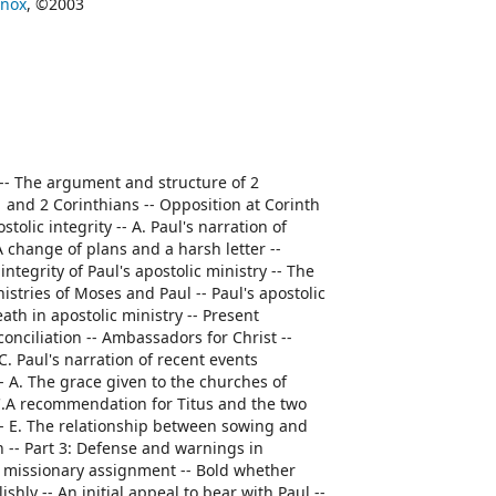
Knox
, ©2003
t -- The argument and structure of 2
1 and 2 Corinthians -- Opposition at Corinth
stolic integrity -- A. Paul's narration of
- A change of plans and a harsh letter --
integrity of Paul's apostolic ministry -- The
istries of Moses and Paul -- Paul's apostolic
eath in apostolic ministry -- Present
conciliation -- Ambassadors for Christ --
C. Paul's narration of recent events
- A. The grace given to the churches of
 C.A recommendation for Titus and the two
-- E. The relationship between sowing and
on -- Part 3: Defense and warnings in
and missionary assignment -- Bold whether
shly -- An initial appeal to bear with Paul --