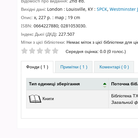
Відомості про видання:
2nd ed.
Вихідні дані:
London : Louisville, KY :
SPCK
,
Westminster 
Опис:
x, 227 p. : map ; 19 cm
ISBN:
0664227880;
0281053030.
Індекс Дьюї (ДКД):
227.507
Мітки з цієї бібліотеки:
Немає міток з цієї бібліотеки для ці
Оцінки зірочками
Середня оцінка: 0.0 (0 голос.)
Фонди
( 1 )
Примітки ( 1 )
Коментарі ( 0 )
Тип одиниці зберігання
Поточна біб
Фонди
Бібліотека ТХ
Книги
Загальний 