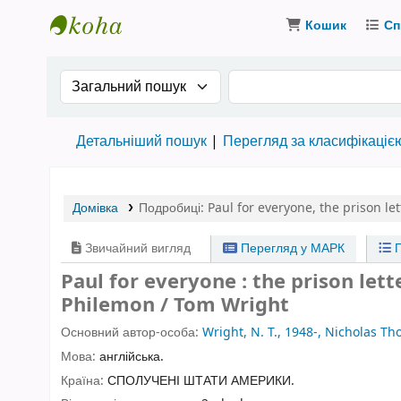
Кошик
Сп
Бібліотека ТХІ › Електронний каталог
Search the catalog by:
Пошук за ключовими
Детальніший пошук
Перегляд за класифікаціє
Домівка
Подробиці:
Paul for everyone
,
the prison le
Звичайний вигляд
Перегляд у МАРК
П
Paul for everyone : the prison lett
Philemon / Tom Wright
Основний автор-особа:
Wright, N. T., 1948-, Nicholas T
Мова:
англійська.
Країна:
СПОЛУЧЕНІ ШТАТИ АМЕРИКИ.