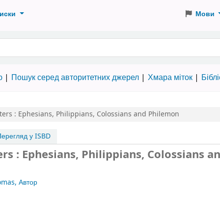
иски
Мови
 словами
ю
Пошук серед авторитетних джерел
Хмара міток
Бібл
tters : Ephesians, Philippians, Colossians and Philemon
ерегляд у ISBD
ers : Ephesians, Philippians, Colossians a
homas, Автор