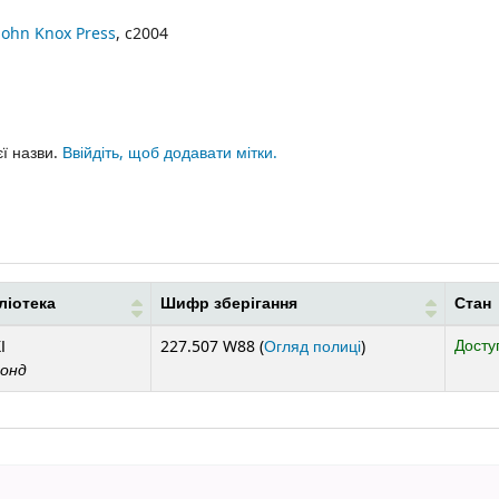
John Knox Press
, c2004
єї назви.
Ввійдіть, щоб додавати мітки.
ліотека
Шифр зберігання
Стан
(Відкривається ниж
Досту
І
227.507 W88 (
Огляд полиці
)
фонд