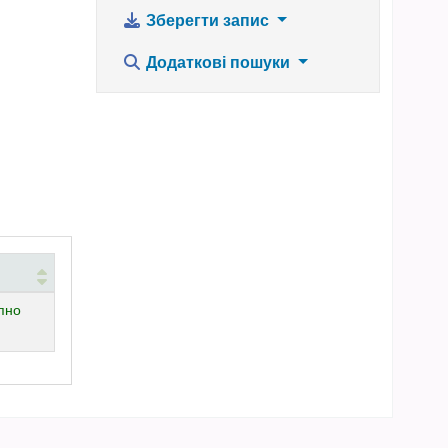
Зберегти запис
Додаткові пошуки
че)
пно