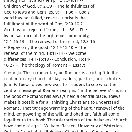
through Christ and the spirit, 7:7-8:11 --
Children of God, 8:12-39 -- The faithfulness of
God to Jews and Gentiles, 9:1-11:36 -- God's
word has not failed, 9:6-29 -- Christ is the
fulfillment of the word of God, 9:30-10:21 --
God has not rejected Israel, 11:1-36 -- The
living sacrifice of the righteous community,
12:1-15:13 -- The renewal of the mind, 12:3-16
-- Repay only the good, 12:17-13:10 -- The
renewal of the mind, 13:11-14 -- Welcome
differences, 14:1-15:13 -- Conclusion, 15:14-
16:27 -- The theology of Romans -- Essays
Анотація:
This commentary on Romans is a rich gift to the
contemporary church, its lay leaders, pastors, and scholars.
John E. Toews gives new eyes for readers to see what the
central message of Romans really is. "In the believers' church
the book of Romans has always held a central place. Toews
makes it possible for all thinking Christians to understand
Romans. That 'strange warming of the heart, ' renewal of the
mind, empowering of the will, and obedient faith all come
together in this book. The interpreters of the believers' church
have come of age."--William Klassen, University of Waterloo,
Ontario A part of the Believers Church Bible Commentary