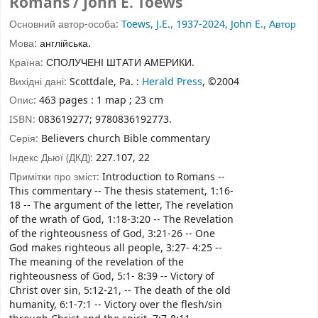
Romans / John E. Toews
Основний автор-особа:
Toews, J.E., 1937-2024, John E., Автор
Мова:
англійська.
Країна:
СПОЛУЧЕНІ ШТАТИ АМЕРИКИ.
Вихідні дані:
Scottdale, Pa. :
Herald Press
, ©2004
Опис:
463 pages : 1 map ; 23 cm
ISBN:
083619277;
9780836192773.
Серія:
Believers church Bible commentary
Індекс Дьюї (ДКД):
227.107, 22
Примітки про зміст:
Introduction to Romans --
This commentary -- The thesis statement, 1:16-
18 -- The argument of the letter, The revelation
of the wrath of God, 1:18-3:20 -- The Revelation
of the righteousness of God, 3:21-26 -- One
God makes righteous all people, 3:27- 4:25 --
The meaning of the revelation of the
righteousness of God, 5:1- 8:39 -- Victory of
Christ over sin, 5:12-21, -- The death of the old
humanity, 6:1-7:1 -- Victory over the flesh/sin