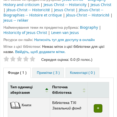
History and criticism
|
Jesus Christ -- Historicity
|
Jesus Christ
|
Jésus-Christ -- Historicité
|
Jesus Christ
|
Jésus-Christ --
Biographies -- Histoire et critique
|
Jésus-Christ -- Historicité
|
Jesus -- reliker
Найменування теми як предметна рубрика:
Biography
|
Historicity of Jesus Christ
|
Leven van Jezus
Ресурси он-лайн:
Натисніть тут для доступу в онлайн
Мітки з цієї бібліотеки:
Немає міток з цієї бібліотеки для цієї
назви.
Ввійдіть, щоб додавати мітки.
Оцінки зірочками
Середня оцінка: 0.0 (0 голос.)
Фонди
( 1 )
Примітки ( 3 )
Коментарі ( 0 )
Тип одиниці
Поточна
зберігання
бібліотека
Фонди
Бібліотека ТХІ
Книги
Загальний фонд