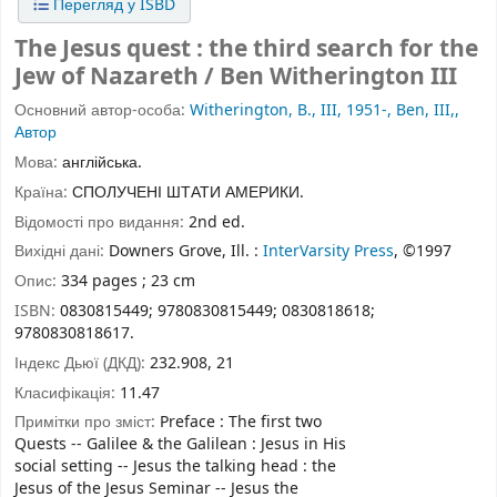
Перегляд у ISBD
The Jesus quest : the third search for the
Jew of Nazareth / Ben Witherington III
Основний автор-особа:
Witherington, B., III, 1951-, Ben, III,,
Автор
Мова:
англійська.
Країна:
СПОЛУЧЕНІ ШТАТИ АМЕРИКИ.
Відомості про видання:
2nd ed.
Вихідні дані:
Downers Grove, Ill. :
InterVarsity Press
, ©1997
Опис:
334 pages ; 23 cm
ISBN:
0830815449;
9780830815449;
0830818618;
9780830818617.
Індекс Дьюї (ДКД):
232.908, 21
Класифікація:
11.47
Примітки про зміст:
Preface : The first two
Quests -- Galilee & the Galilean : Jesus in His
social setting -- Jesus the talking head : the
Jesus of the Jesus Seminar -- Jesus the