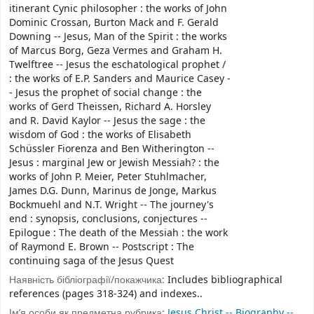
itinerant Cynic philosopher : the works of John
Dominic Crossan, Burton Mack and F. Gerald
Downing -- Jesus, Man of the Spirit : the works
of Marcus Borg, Geza Vermes and Graham H.
Twelftree -- Jesus the eschatological prophet /
: the works of E.P. Sanders and Maurice Casey -
- Jesus the prophet of social change : the
works of Gerd Theissen, Richard A. Horsley
and R. David Kaylor -- Jesus the sage : the
wisdom of God : the works of Elisabeth
Schüssler Fiorenza and Ben Witherington --
Jesus : marginal Jew or Jewish Messiah? : the
works of John P. Meier, Peter Stuhlmacher,
James D.G. Dunn, Marinus de Jonge, Markus
Bockmuehl and N.T. Wright -- The journey's
end : synopsis, conclusions, conjectures --
Epilogue : The death of the Messiah : the work
of Raymond E. Brown -- Postscript : The
continuing saga of the Jesus Quest
Наявність бібліографії/покажчика:
Includes bibliographical
references (pages 318-324) and indexes..
Ім’я особи як предметна рубрика:
Jesus Christ -- Biography --