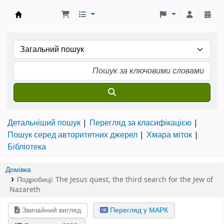
Бібліотека ТХІ › Електронний каталог
Детальніший пошук
Перегляд за класифікацією
Пошук серед авторитетних джерел
Хмара міток
Бібліотека
Домівка
Подробиці:
The Jesus quest
,
the third search for the Jew of
Nazareth
Звичайний вигляд
Перегляд у МАРК