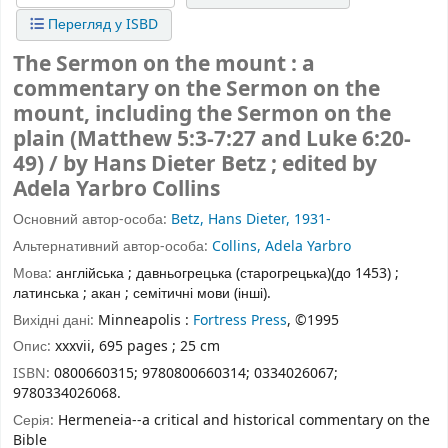
Перегляд у ISBD
The Sermon on the mount : a
commentary on the Sermon on the
mount, including the Sermon on the
plain (Matthew 5:3-7:27 and Luke 6:20-
49) / by Hans Dieter Betz ; edited by
Adela Yarbro Collins
Основний автор-особа:
Betz, Hans Dieter, 1931-
Альтернативний автор-особа:
Collins, Adela Yarbro
Мова:
англійська ; давньогрецька (старогрецька)(до 1453) ;
латинська ; акан ; семітичні мови (інші).
Вихідні дані:
Minneapolis :
Fortress Press
, ©1995
Опис:
xxxvii, 695 pages ; 25 cm
ISBN:
0800660315;
9780800660314;
0334026067;
9780334026068.
Серія:
Hermeneia--a critical and historical commentary on the
Bible