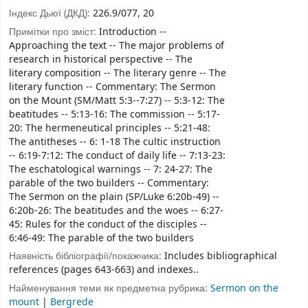
Індекс Дьюї (ДКД):
226.9/077, 20
Примітки про зміст:
Introduction --
Approaching the text -- The major problems of
research in historical perspective -- The
literary composition -- The literary genre -- The
literary function -- Commentary: The Sermon
on the Mount (SM/Matt 5:3--7:27) -- 5:3-12: The
beatitudes -- 5:13-16: The commission -- 5:17-
20: The hermeneutical principles -- 5:21-48:
The antitheses -- 6: 1-18 The cultic instruction
-- 6:19-7:12: The conduct of daily life -- 7:13-23:
The eschatological warnings -- 7: 24-27: The
parable of the two builders -- Commentary:
The Sermon on the plain (SP/Luke 6:20b-49) --
6:20b-26: The beatitudes and the woes -- 6:27-
45: Rules for the conduct of the disciples --
6:46-49: The parable of the two builders
Наявність бібліографії/покажчика:
Includes bibliographical
references (pages 643-663) and indexes..
Найменування теми як предметна рубрика:
Sermon on the
mount
|
Bergrede