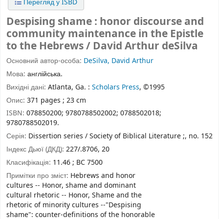
Перегляд у ISBD
Despising shame : honor discourse and
community maintenance in the Epistle
to the Hebrews / David Arthur deSilva
Основний автор-особа:
DeSilva, David Arthur
Мова:
англійська.
Вихідні дані:
Atlanta, Ga. :
Scholars Press
, ©1995
Опис:
371 pages ; 23 cm
ISBN:
078850200;
9780788502002;
0788502018;
9780788502019.
Серія:
Dissertion series / Society of Biblical Literature ;, no. 152
Індекс Дьюї (ДКД):
227/.8706, 20
Класифікація:
11.46 ; BC 7500
Примітки про зміст:
Hebrews and honor
cultures -- Honor, shame and dominant
cultural rhetoric -- Honor, Shame and the
rhetoric of minority cultures --"Despising
shame": counter-definitions of the honorable