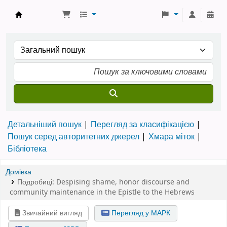
Бібліотека ТХІ › Електронний каталог
Детальніший пошук
Перегляд за класифікацією
Пошук серед авторитетних джерел
Хмара міток
Бібліотека
Домівка
Подробиці:
Despising shame
,
honor discourse and
community maintenance in the Epistle to the Hebrews
Звичайний вигляд
Перегляд у МАРК