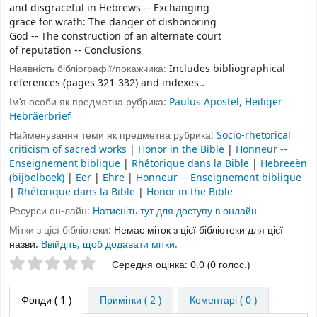
and disgraceful in Hebrews -- Exchanging
grace for wrath: The danger of dishonoring
God -- The construction of an alternate court
of reputation -- Conclusions
Наявність бібліографії/покажчика:
Includes bibliographical
references (pages 321-332) and indexes..
Ім’я особи як предметна рубрика:
Paulus Apostel, Heiliger
Hebräerbrief
Найменування теми як предметна рубрика:
Socio-rhetorical
criticism of sacred works
|
Honor in the Bible
|
Honneur --
Enseignement biblique
|
Rhétorique dans la Bible
|
Hebreeën
(bijbelboek)
|
Eer
|
Ehre
|
Honneur -- Enseignement biblique
|
Rhétorique dans la Bible
|
Honor in the Bible
Ресурси он-лайн:
Натисніть тут для доступу в онлайн
Мітки з цієї бібліотеки:
Немає міток з цієї бібліотеки для цієї
назви.
Ввійдіть, щоб додавати мітки.
Оцінки зірочками
Середня оцінка: 0.0 (0 голос.)
Фонди
( 1 )
Примітки ( 2 )
Коментарі ( 0 )