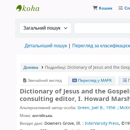
Кошик
Сп
Бібліотека ТХІ › Електронний каталог
Search the catalog by:
Пошук за ключовими
Детальніший пошук
Перегляд за класифікаціє
Домівка
Подробиці:
Dictionary of Jesus and the Gos
Звичайний вигляд
Перегляд у МАРК
П
Dictionary of Jesus and the Gospels
consulting editor, I. Howard Marsh
Альтернативний автор-особа:
Green, Joel B., 1956-
;
McKn
Мова:
англійська.
Вихідні дані:
Downers Grove, Ill. :
InterVarsity Press
, ©19