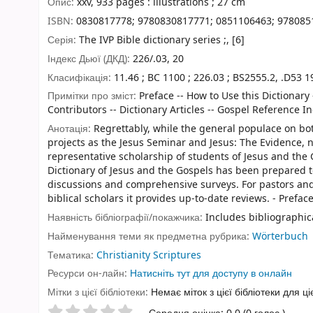
Опис:
xxv, 933 pages : illustrations ; 27 cm
ISBN:
0830817778;
9780830817771;
0851106463;
978085
Серія:
The IVP Bible dictionary series ;, [6]
Індекс Дьюї (ДКД):
226/.03, 20
Класифікація:
11.46 ; BC 1100 ; 226.03 ; BS2555.2, .D53 
Примітки про зміст:
Preface -- How to Use this Dictionary -
Contributors -- Dictionary Articles -- Gospel Reference In
Анотація:
Regrettably, while the general populace on bot
projects as the Jesus Seminar and Jesus: The Evidence, 
representative scholarship of students of Jesus and the G
Dictionary of Jesus and the Gospels has been prepared t
discussions and comprehensive surveys. For pastors and 
biblical scholars it provides up-to-date reviews. - Preface
Наявність бібліографії/покажчика:
Includes bibliographic
Найменування теми як предметна рубрика:
Wörterbuch
Тематика:
Christianity Scriptures
Ресурси он-лайн:
Натисніть тут для доступу в онлайн
Мітки з цієї бібліотеки:
Немає міток з цієї бібліотеки для ці
Оцінки зірочками