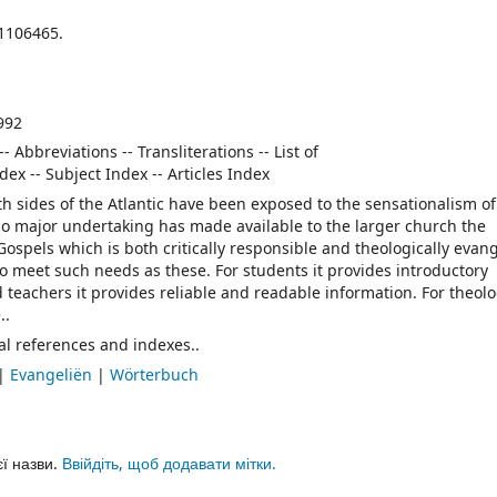
1106465.
1992
- Abbreviations -- Transliterations -- List of
dex -- Subject Index -- Articles Index
h sides of the Atlantic have been exposed to the sensationalism o
no major undertaking has made available to the larger church the
ospels which is both critically responsible and theologically evang
o meet such needs as these. For students it provides introductory
teachers it provides reliable and readable information. For theol
..
al references and indexes..
|
Evangeliën
|
Wörterbuch
єї назви.
Ввійдіть, щоб додавати мітки.