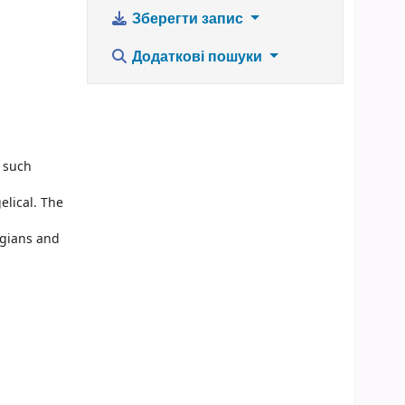
Зберегти запис
Додаткові пошуки
f such
elical. The
ogians and