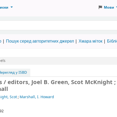
иски
Мови
 словами
ю
Пошук серед авторитетних джерел
Хмара міток
Бібл
pels
ерегляд у ISBD
 / editors, Joel B. Green, Scot McKnight ;
all
ight, Scot
;
Marshall, I. Howard
92