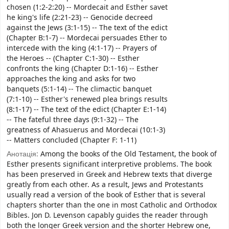
chosen (1:2-2:20) -- Mordecait and Esther savet
he king's life (2:21-23) -- Genocide decreed
against the Jews (3:1-15) -- The text of the edict
(Chapter B:1-7) -- Mordecai persuades Ether to
intercede with the king (4:1-17) -- Prayers of
the Heroes -- (Chapter C:1-30) -- Esther
confronts the king (Chapter D:1-16) -- Esther
approaches the king and asks for two
banquets (5:1-14) -- The climactic banquet
(7:1-10) -- Esther's renewed plea brings results
(8:1-17) -- The text of the edict (Chapter E:1-14)
-- The fateful three days (9:1-32) -- The
greatness of Ahasuerus and Mordecai (10:1-3)
-- Matters concluded (Chapter F: 1-11)
Анотація:
Among the books of the Old Testament, the book of
Esther presents significant interpretive problems. The book
has been preserved in Greek and Hebrew texts that diverge
greatly from each other. As a result, Jews and Protestants
usually read a version of the book of Esther that is several
chapters shorter than the one in most Catholic and Orthodox
Bibles. Jon D. Levenson capably guides the reader through
both the longer Greek version and the shorter Hebrew one,