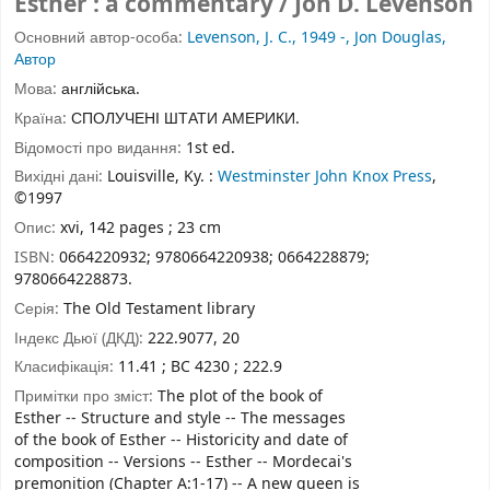
Esther : a commentary / Jon D. Levenson
Основний автор-особа:
Levenson, J. C., 1949 -, Jon Douglas,
Автор
Мова:
англійська.
Країна:
СПОЛУЧЕНІ ШТАТИ АМЕРИКИ.
Відомості про видання:
1st ed.
Вихідні дані:
Louisville, Ky. :
Westminster John Knox Press
,
©1997
Опис:
xvi, 142 pages ; 23 cm
ISBN:
0664220932;
9780664220938;
0664228879;
9780664228873.
Серія:
The Old Testament library
Індекс Дьюї (ДКД):
222.9077, 20
Класифікація:
11.41 ; BC 4230 ; 222.9
Примітки про зміст:
The plot of the book of
Esther -- Structure and style -- The messages
of the book of Esther -- Historicity and date of
composition -- Versions -- Esther -- Mordecai's
premonition (Chapter A:1-17) -- A new queen is