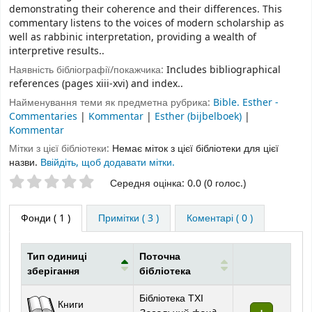
demonstrating their coherence and their differences. This
commentary listens to the voices of modern scholarship as
well as rabbinic interpretation, providing a wealth of
interpretive results..
Наявність бібліографії/покажчика:
Includes bibliographical
references (pages xiii-xvi) and index..
Найменування теми як предметна рубрика:
Bible. Esther -
Commentaries
|
Kommentar
|
Esther (bijbelboek)
|
Kommentar
Мітки з цієї бібліотеки:
Немає міток з цієї бібліотеки для цієї
назви.
Ввійдіть, щоб додавати мітки.
Оцінки зірочками
Середня оцінка: 0.0 (0 голос.)
Фонди
( 1 )
Примітки ( 3 )
Коментарі ( 0 )
Тип одиниці
Поточна
зберігання
бібліотека
Фонди
Бібліотека ТХІ
Книги