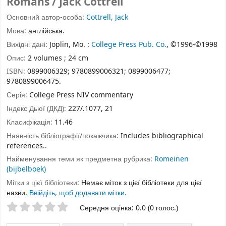
Romans / Jack Cottrell
Основний автор-особа:
Cottrell, Jack
Мова:
англійська.
Вихідні дані:
Joplin, Mo. :
College Press Pub. Co.
, ©1996-©1998
Опис:
2 volumes ; 24 cm
ISBN:
0899006329;
9780899006321;
0899006477;
9780899006475.
Серія:
College Press NIV commentary
Індекс Дьюї (ДКД):
227/.1077, 21
Класифікація:
11.46
Наявність бібліографії/покажчика:
Includes bibliographical
references..
Найменування теми як предметна рубрика:
Romeinen
(bijbelboek)
Мітки з цієї бібліотеки:
Немає міток з цієї бібліотеки для цієї
назви.
Ввійдіть, щоб додавати мітки.
Оцінки зірочками
Середня оцінка: 0.0 (0 голос.)