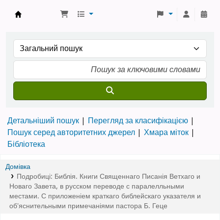
Бібліотека ТХІ › Електронний каталог
Детальніший пошук
Перегляд за класифікацією
Пошук серед авторитетних джерел
Хмара міток
Бібліотека
Домівка
Подробиці:
Библія. Книги Священнаго Писанія Ветхаго и
Новаго Завета
,
в русском переводе с паралелльными
местами. С приложеніем краткаго библейскаго указателя и
об'яснительными примечаніями пастора Б. Геце