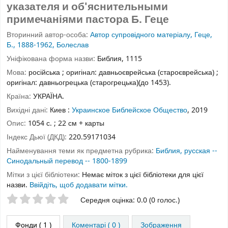
указателя и об'яснительными
примечаніями пастора Б. Геце
Вторинний автор-особа:
Автор супровідного матеріалу, Геце,
Б., 1888-1962, Болеслав
Уніфікована форма назви:
Библия, 1115
Мова:
російська ; оригінал: давньоєврейська (староєврейська) ;
оригінал: давньогрецька (старогрецька)(до 1453).
Країна:
УКРАЇНА.
Вихідні дані:
Киев :
Украинское Библейское Общество
, 2019
Опис:
1054 с. ; 22 см + карты
Індекс Дьюї (ДКД):
220.59171034
Найменування теми як предметна рубрика:
Библия, русская --
Синодальный перевод -- 1800-1899
Мітки з цієї бібліотеки:
Немає міток з цієї бібліотеки для цієї
назви.
Ввійдіть, щоб додавати мітки.
Оцінки зірочками
Середня оцінка: 0.0 (0 голос.)
Фонди
( 1 )
Коментарі ( 0 )
Зображення