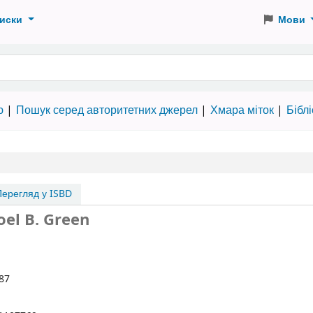
иски
Мови
 словами
ю
Пошук серед авторитетних джерел
Хмара міток
Бібл
ерегляд у ISBD
oel B. Green
87