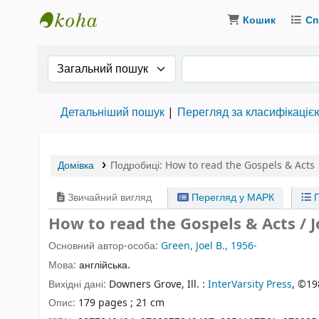
Кошик
Сп
Бібліотека ТХІ › Електронний каталог
Search the catalog by:
Пошук за ключовими
Детальніший пошук
Перегляд за класифікаціє
Домівка
Подробиці:
How to read the Gospels & Acts
Звичайний вигляд
Перегляд у МАРК
П
How to read the Gospels & Acts / J
Основний автор-особа:
Green, Joel B., 1956-
Мова:
англійська.
Вихідні дані:
Downers Grove, Ill. :
InterVarsity Press
, ©19
Опис:
179 pages ; 21 cm