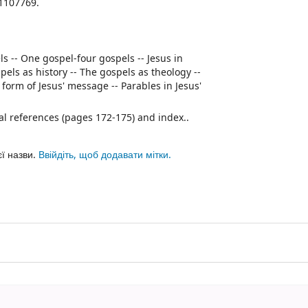
1107769.
s -- One gospel-four gospels -- Jesus in
pels as history -- The gospels as theology --
e form of Jesus' message -- Parables in Jesus'
al references (pages 172-175) and index..
єї назви.
Ввійдіть, щоб додавати мітки.