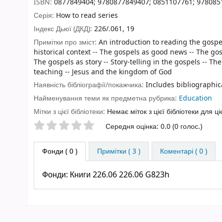
ISBN:
0877849404;
9780877849407;
0851107761;
978085
Серія:
How to read series
Індекс Дьюї (ДКД):
226/.061, 19
Примітки про зміст:
An introduction to reading the gospel
historical context -- The gospels as good news -- The gos
The gospels as story -- Story-telling in the gospels -- Th
teaching -- Jesus and the kingdom of God
Наявність бібліографії/покажчика:
Includes bibliographic
Найменування теми як предметна рубрика:
Education
Мітки з цієї бібліотеки:
Немає міток з цієї бібліотеки для ці
Оцінки зірочками
Середня оцінка: 0.0 (0 голос.)
Фонди
( 0 )
Примітки ( 3 )
Коментарі ( 0 )
Фонди:
Книги 226.06 226.06 G823h