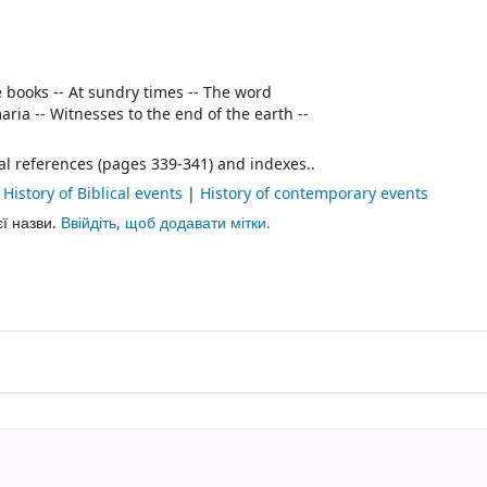
e books -- At sundry times -- The word
ria -- Witnesses to the end of the earth --
al references (pages 339-341) and indexes..
|
History of Biblical events
|
History of contemporary events
єї назви.
Ввійдіть, щоб додавати мітки.