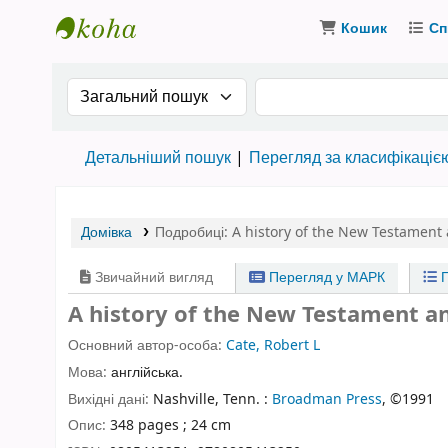
Кошик
Сп
Бібліотека ТХІ › Електронний каталог
Search the catalog by:
Пошук за ключовими
Детальніший пошук
Перегляд за класифікаціє
Домівка
Подробиці:
A history of the New Testament 
Звичайний вигляд
Перегляд у МАРК
П
A history of the New Testament and
Основний автор-особа:
Cate, Robert L
Мова:
англійська.
Вихідні дані:
Nashville, Tenn. :
Broadman Press
, ©1991
Опис:
348 pages ; 24 cm