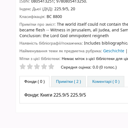
ISBN:
0805413251;
9780805413250.
Індекс Дьюї (ДКД):
225.9/5, 20
Класифікація:
BC 8800
Примітки про зміст:
The world itself could not contain th
became flesh -- Witness in Jerusalem, all Judea, and Sama
Conclusion: the Lord God omnipotent reigneth
Наявність бібліографії/покажчика:
Includes bibliographic
Найменування теми як предметна рубрика:
Geschichte
Мітки з цієї бібліотеки:
Немає міток з цієї бібліотеки для ці
Оцінки зірочками
Середня оцінка: 0.0 (0 голос.)
Фонди
( 0 )
Примітки ( 2 )
Коментарі ( 0 )
Фонди:
Книги 225.9/5 225.9/5