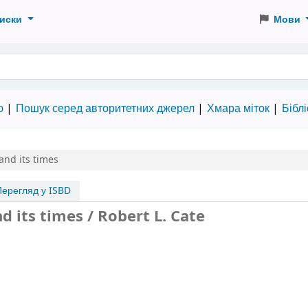
иски
Мови
 словами
ю
Пошук серед авторитетних джерел
Хмара міток
Бібл
and its times
ерегляд у ISBD
 its times / Robert L. Cate